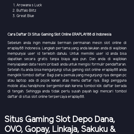
Arowana s Luck
Buffalo Blitz
Great Blue
Cara Daftar Di Situs Gaming Slot Online ERAPLAY88 di Indonesia
Sebelum anda ingin memulai bermain permainan mesin slot online di
eraplay88 Indonesia. Langkah pertama yang anda lakukan anda di wajibkan
mempunyai user id terlebih dahulu. Untuk memiliki user id anda bisa
dapatkan secara gratis tanpa biaya apa pun. Dan anda di wajibkan
menyiapakan data resmi pribadi anda untuk mengisi formulir pendaftaran.
Setelah itu anda bisa mengunjungi situs gaming slot online eraplay88 anda
mengklik tombol daftar. Bagi para pemula yang megunjungi nya dengan pc
atau laptop ada di pojok kanan atas menu daftar nya. Bagi pengguna
mobile atau handphone bergembiralah karena tombol klik daftar berada
di tengah. Sehingga anda tidak perlu susah payah lagi mencari tombol
daftar di situs slot online terpercaya eraplay88.
Situs Gaming Slot Depo Dana,
OVO, Gopay, Linkaja, Sakuku &