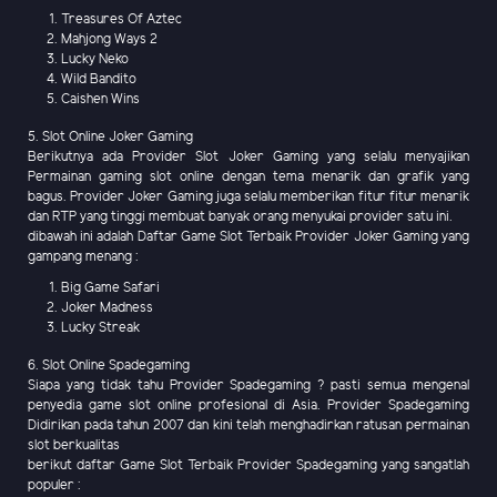
Treasures Of Aztec
Mahjong Ways 2
Lucky Neko
Wild Bandito
Caishen Wins
5. Slot Online Joker Gaming
Berikutnya ada Provider Slot Joker Gaming yang selalu menyajikan
Permainan gaming slot online dengan tema menarik dan grafik yang
bagus. Provider Joker Gaming juga selalu memberikan fitur fitur menarik
dan RTP yang tinggi membuat banyak orang menyukai provider satu ini.
dibawah ini adalah Daftar Game Slot Terbaik Provider Joker Gaming yang
gampang menang :
Big Game Safari
Joker Madness
Lucky Streak
6. Slot Online Spadegaming
Siapa yang tidak tahu Provider Spadegaming ? pasti semua mengenal
penyedia game slot online profesional di Asia. Provider Spadegaming
Didirikan pada tahun 2007 dan kini telah menghadirkan ratusan permainan
slot berkualitas
berikut daftar Game Slot Terbaik Provider Spadegaming yang sangatlah
populer :