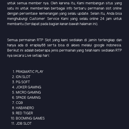
untuk semua member nya. Oleh karena itu, Kami membangun situs yang
satu ini untuk memberikan berbagai info terbaru permainan slot online
dengan persentase kemenangan yang selalu update. Selain itu, Anda bisa
menghubungi Customer Service Kami yang selalu online 24 jam untuk
membantu (terdapat pada bagian kanan bawah halaman ini).
Semua permainan RTP Slot yang kami sediakan di jamin terlengkap dan
hanya ada di eraplay88 serta bisa di akses melalui google indonesia.
Berikut ini adalah beberapa jenis permainan yang telah kami sediakan RTP
nya secara Live setiap hari:
PRAGMATIC PLAY
IDN SLOT
PG SOFT
JOKER GAMING
MICRO GAMING
SPADE GAMING
CQ9
HABANERO
RED TIGER
BOOMING GAMES
JDB SLOT