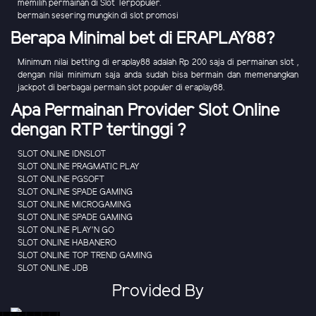
memilih permainan di Slot Terpopuler.
bermain sesering mungkin di slot promosi
Berapa Minimal bet di ERAPLAY88?
Minimum nilai betting di eraplay88 adalah Rp 200 saja di permainan slot ,
dengan nilai minimum saja anda sudah bisa bermain dan memenangkan
jackpot di berbagai permain slot populer di eraplay88.
Apa Permainan Provider Slot Online
dengan RTP tertinggi ?
SLOT ONLINE IDNSLOT
SLOT ONLINE PRAGMATIC PLAY
SLOT ONLINE PGSOFT
SLOT ONLINE SPADE GAMING
SLOT ONLINE MICROGAMING
SLOT ONLINE SPADE GAMING
SLOT ONLINE PLAY'N GO
SLOT ONLINE HABANERO
SLOT ONLINE TOP TREND GAMING
SLOT ONLINE JDB
Provided By