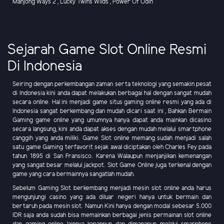
Mahjong Ways 2 , Lucky Twins Wilds , Power Of Odin
Sejarah Game Slot Online Resmi
Di Indonesia
Seiring dengan perkembangan zaman serta teknologi yang semakin pesat
di Indonesia kini anda dapat melakukan berbagai hal dengan sangat mudah
secara online. Hal ini menjadi game situs gaming online resmi yang ada di
Indonesia sangat berkembang dan mudah dicari saat ini , Bahkan Bermain
Gaming game online yang umumnya hanya dapat anda mainkan dicasino
secara langsung, kini anda dapat akses dengan mudah melalui smartphone
canggih yang anda miliki. Game Slot online memang sudah menjadi salah
satu game Gaming terfavorit sejak awal diciptakan oleh Charles Fey pada
tahun 1895 di San Fransisco. Karena Walaupun menjanjikan kemenangan
yang sangat besar melalui jackpot. Slot Game Online juga terkenal dengan
game yang cara bermainnya sangatlah mudah.
Sebelum Gaming Slot berkembang menjadi mesin slot online anda harus
mengunjungi casino yang ada diluar negeri hanya untuk bermain dan
bertaruh pada mesin slot. Namun Kini hanya dengan modal sebesar 5.000
IDR saja anda sudah bisa memainkan berbagai jenis permainan slot online