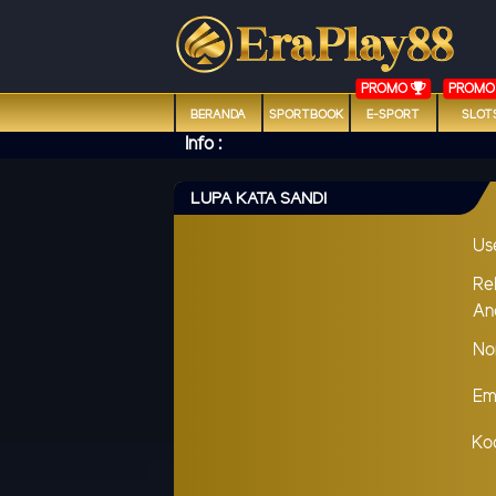
PROMO
PROM
BERANDA
SPORTBOOK
E-SPORT
SLOT
Info :
Selamat Da
LUPA KATA SANDI
Us
Re
An
No
Em
Kod