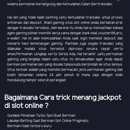
selama permainan berlangsung dan Kemudahan Dalam Bertransaksi.
Hal lain yang tidak kalah penting yaitu kemudahan transaksi untuk proses
withdraw dan deposit. Wakil gaming situs slot online selalu berkaitan erat
dengan transaksi tersebut, oleh karena itu Anda harus memastikan bahwa
agen gaming pilihan memiliki kerja sama dengan bank lokal ,voucher88,qris,
e-wallet. Hal ini akan memudahkan Anda saat ingin membeli deposit dan
menarik hasil kemenangan gaming. Pastikan juga segala transaksi yang
dilakukan melalui situs tersebut diproses secara cepat serta
aman,Permainan Lengkap serta Serba Ada, Hal terakhir yaitu permainan
gaming yang lengkap dalam satu situs. Ini dimaksudkan agar Anda dapat
bermain permainan lain yang disukai tanpa kudu berpindah ke situs lainnya.
Situs terbaik adalah yang memiliki bermacam jenis permainan gaming dan
boleh dimainkan selama 24 jam penuh di mana saja dengan telah
mendukung hampir seluruh perangkat.
Bagaimana Cara trick menang jackpot
di slot online ?
Gunakan Penataan Turbo Spin Buat Bermain
Lakukan Betting Saat Bermain Slot Online Pragmatic
Bermain tidak terburu-buru