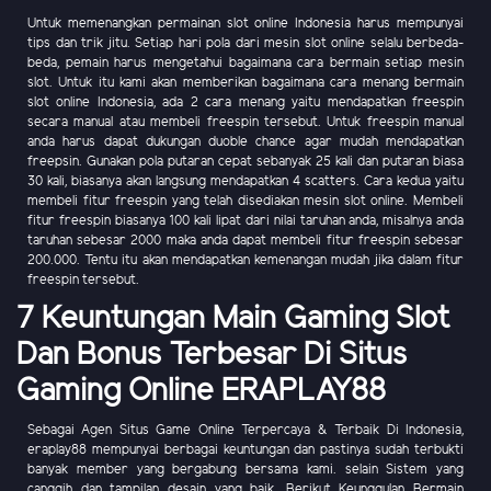
Untuk memenangkan permainan slot online Indonesia harus mempunyai
tips dan trik jitu. Setiap hari pola dari mesin slot online selalu berbeda-
beda, pemain harus mengetahui bagaimana cara bermain setiap mesin
slot. Untuk itu kami akan memberikan bagaimana cara menang bermain
slot online Indonesia, ada 2 cara menang yaitu mendapatkan freespin
secara manual atau membeli freespin tersebut. Untuk freespin manual
anda harus dapat dukungan duoble chance agar mudah mendapatkan
freepsin. Gunakan pola putaran cepat sebanyak 25 kali dan putaran biasa
30 kali, biasanya akan langsung mendapatkan 4 scatters. Cara kedua yaitu
membeli fitur freespin yang telah disediakan mesin slot online. Membeli
fitur freespin biasanya 100 kali lipat dari nilai taruhan anda, misalnya anda
taruhan sebesar 2000 maka anda dapat membeli fitur freespin sebesar
200.000. Tentu itu akan mendapatkan kemenangan mudah jika dalam fitur
freespin tersebut.
7 Keuntungan Main Gaming Slot
Dan Bonus Terbesar Di Situs
Gaming Online ERAPLAY88
Sebagai Agen Situs Game Online Terpercaya & Terbaik Di Indonesia,
eraplay88 mempunyai berbagai keuntungan dan pastinya sudah terbukti
banyak member yang bergabung bersama kami. selain Sistem yang
canggih dan tampilan desain yang baik. Berikut Keunggulan Bermain