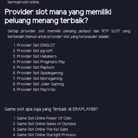
bermain slot online.
Provider slot mana yang memiliki
peluang menang terbaik?
Setiap provider slot memiliki peluang jackpot dan RTP SLOT yang
berbedah ,Namun untuk provider slot yang terpopuler adalah :
Provider Slot IDNSLOT
Provider Slot pg soft
Provider Slot Habanero
Provider Slot Pragmatic Play
Provider Slot Playtech
Provider Slot Spadegaming
Provider Slot Microgaming
Provider Slot Joker Gaming
Provider Slot Play'n Go
Game slot apa saja yang Terbaik di ERAPLAY88?
Game Slot Online Power Of Odin
Game Slot Online Gates of Olympus
Game Slot Online The Koi Gate
Game Slot Online Starlight Princess