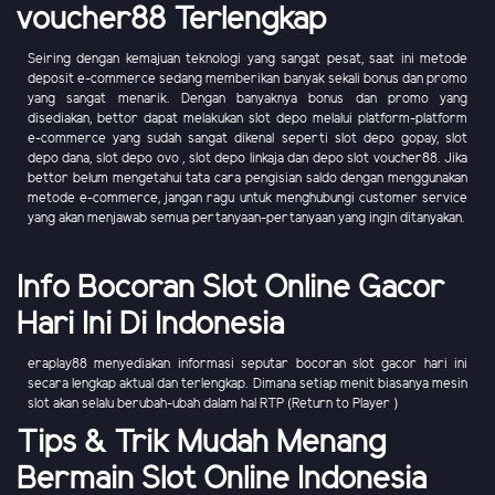
voucher88 Terlengkap
Seiring dengan kemajuan teknologi yang sangat pesat, saat ini metode
deposit e-commerce sedang memberikan banyak sekali bonus dan promo
yang sangat menarik. Dengan banyaknya bonus dan promo yang
disediakan, bettor dapat melakukan slot depo melalui platform-platform
e-commerce yang sudah sangat dikenal seperti slot depo gopay, slot
depo dana, slot depo ovo , slot depo linkaja dan depo slot voucher88. Jika
bettor belum mengetahui tata cara pengisian saldo dengan menggunakan
metode e-commerce, jangan ragu untuk menghubungi customer service
yang akan menjawab semua pertanyaan-pertanyaan yang ingin ditanyakan.
Info Bocoran Slot Online Gacor
Hari Ini Di Indonesia
eraplay88 menyediakan informasi seputar bocoran slot gacor hari ini
secara lengkap aktual dan terlengkap. Dimana setiap menit biasanya mesin
slot akan selalu berubah-ubah dalam hal RTP (Return to Player )
Tips & Trik Mudah Menang
Bermain Slot Online Indonesia