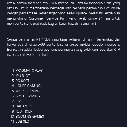
untuk semua member nya. Oleh karena itu, Kami membangun situs yang
satu ini untuk memberikan berbagai info terbaru permainan slot online
dengan persentase kemenangan yang selalu update. Selain itu, Anda bisa
menghubungi Customer Service Kami yang selalu online 24 jam untuk
membantu (terdapat pada bagian kanan bawah halaman ini).
Semua permainan RTP Slot yang kami sediakan di jamin terlengkap dan
hanya ada di eraplay88 serta bisa di akses melalui google indonesia.
Berikut ini adalah beberapa jenis permainan yang telah kami sediakan RTP
nya secara Live setiap hari:
PRAGMATIC PLAY
IDN SLOT
PG SOFT
JOKER GAMING
MICRO GAMING
SPADE GAMING
CQ9
HABANERO
RED TIGER
BOOMING GAMES
JDB SLOT