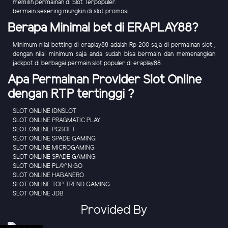
memilih permainan di Slot Terpopuler.
bermain sesering mungkin di slot promosi
Berapa Minimal bet di ERAPLAY88?
Minimum nilai betting di eraplay88 adalah Rp 200 saja di permainan slot ,
dengan nilai minimum saja anda sudah bisa bermain dan memenangkan
jackpot di berbagai permain slot populer di eraplay88.
Apa Permainan Provider Slot Online
dengan RTP tertinggi ?
SLOT ONLINE IDNSLOT
SLOT ONLINE PRAGMATIC PLAY
SLOT ONLINE PGSOFT
SLOT ONLINE SPADE GAMING
SLOT ONLINE MICROGAMING
SLOT ONLINE SPADE GAMING
SLOT ONLINE PLAY'N GO
SLOT ONLINE HABANERO
SLOT ONLINE TOP TREND GAMING
SLOT ONLINE JDB
Provided By