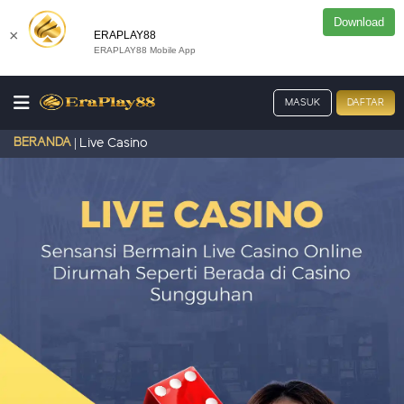
Download
×
ERAPLAY88
ERAPLAY88 Mobile App
MASUK
DAFTAR
BERANDA
Live Casino