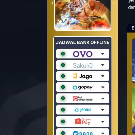
je
dan
E
JADWAL BANK OFFLINE