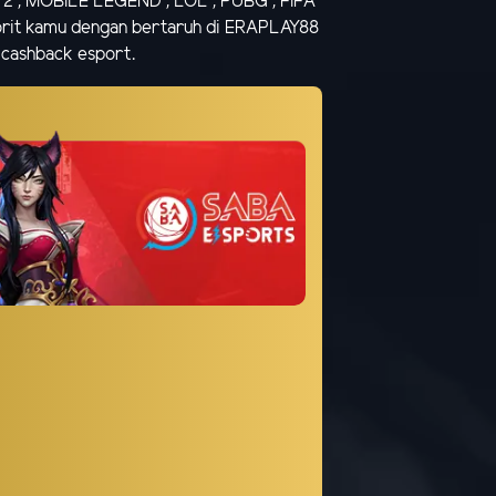
 2 , MOBILE LEGEND , LOL , PUBG , FIFA
orit kamu dengan bertaruh di ERAPLAY88
cashback esport.