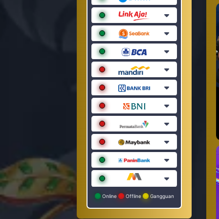
Online
Offline
Gangguan