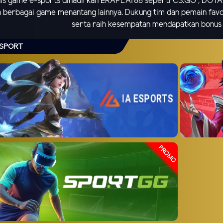
nis game e-sports dihadirkan ERAPLAY88 seperti CS:GO , DOTA
 berbagai game menantang lainnya. Dukung tim dan pemain fav
serta raih kesempatan mendapatkan bonus 
SPORT
PROMO