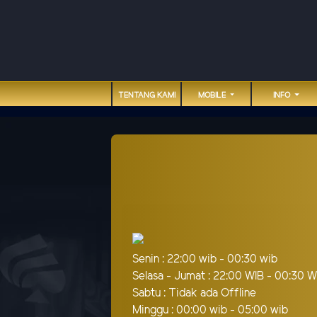
TENTANG KAMI
MOBILE
INFO
Senin : 22:00 wib - 00:30 wib
Selasa - Jumat : 22:00 WIB - 00:30 W
Sabtu : Tidak ada Offline
Minggu : 00:00 wib - 05:00 wib