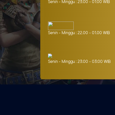
Senin - Minggu : 23:00 - 01:00 WIB
Senin - Minggu : 22.00 - 01.00 WIB
Senin - Minggu : 23:00 - 03:00 WIB