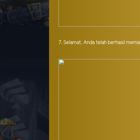
7. Selamat. Anda telah berhasil mema