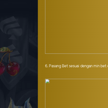
6. Pasang Bet sesuai dengan min bet 