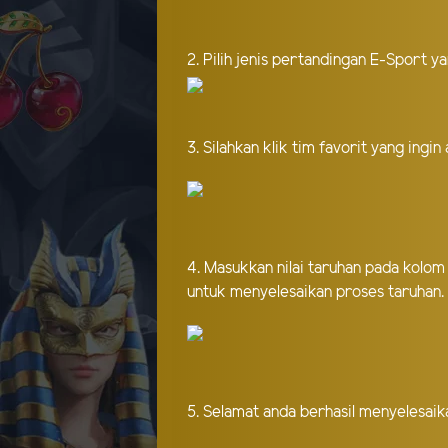
2. Pilih jenis pertandingan E-Sport y
3. Silahkan klik tim favorit yang ingin 
4. Masukkan nilai taruhan pada kolom
untuk menyelesaikan proses taruhan.
5. Selamat anda berhasil menyelesaik