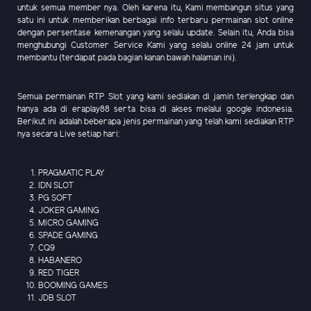
untuk semua member nya. Oleh karena itu, Kami membangun situs yang
satu ini untuk memberikan berbagai info terbaru permainan slot online
dengan persentase kemenangan yang selalu update. Selain itu, Anda bisa
menghubungi Customer Service Kami yang selalu online 24 jam untuk
membantu (terdapat pada bagian kanan bawah halaman ini).
Semua permainan RTP Slot yang kami sediakan di jamin terlengkap dan
hanya ada di eraplay88 serta bisa di akses melalui google indonesia.
Berikut ini adalah beberapa jenis permainan yang telah kami sediakan RTP
nya secara Live setiap hari:
PRAGMATIC PLAY
IDN SLOT
PG SOFT
JOKER GAMING
MICRO GAMING
SPADE GAMING
CQ9
HABANERO
RED TIGER
BOOMING GAMES
JDB SLOT