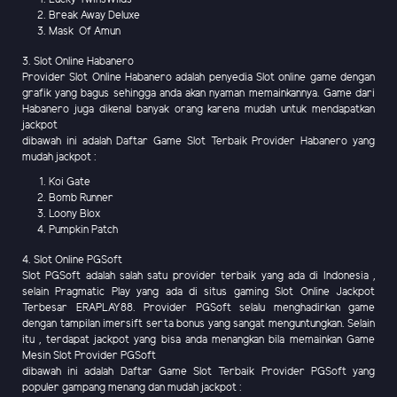
Break Away Deluxe
Mask Of Amun
3. Slot Online Habanero
Provider Slot Online Habanero adalah penyedia Slot online game dengan
grafik yang bagus sehingga anda akan nyaman memainkannya. Game dari
Habanero juga dikenal banyak orang karena mudah untuk mendapatkan
jackpot
dibawah ini adalah Daftar Game Slot Terbaik Provider Habanero yang
mudah jackpot :
Koi Gate
Bomb Runner
Loony Blox
Pumpkin Patch
4. Slot Online PGSoft
Slot PGSoft adalah salah satu provider terbaik yang ada di Indonesia ,
selain Pragmatic Play yang ada di situs gaming Slot Online Jackpot
Terbesar ERAPLAY88. Provider PGSoft selalu menghadirkan game
dengan tampilan imersift serta bonus yang sangat menguntungkan. Selain
itu , terdapat jackpot yang bisa anda menangkan bila memainkan Game
Mesin Slot Provider PGSoft
dibawah ini adalah Daftar Game Slot Terbaik Provider PGSoft yang
populer gampang menang dan mudah jackpot :