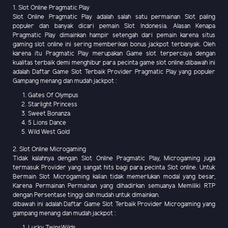
1. Slot Online Pragmatic Play
Slot Online Pragmatic Play adalah salah satu permainan Slot paling
populer dan banyak dicari pemain Slot Indonesia. Alasan Kenapa
Pragmatic Play dimainkan hampir setengah dari pemain karena situs
gaming slot online ini sering memberikan bonus jackpot terbanyak. Oleh
karena itu Pragmatic Play merupakan Game slot terpercaya dengan
kualitas terbaik demi menghibur para pecinta game slot online.dibawah ini
adalah Daftar Game Slot Terbaik Provider Pragmatic Play yang populer
Gampang menang dan mudah jackpot :
Gates Of Olympus
Starlight Princess
Sweet Bonanza
5 Lions Dance
Wild West Gold
2. Slot Online Microgaming
Tidak kalahnya dengan Slot Online Pragmatic Play, Microgaming juga
termasuk Provider yang sangat hits bagi para pecinta Slot online. Untuk
Bermain Slot Microgaming kalian tidak memerlukan modal yang besar,
Karena Permainan Permainan yang dihadirkan semuanya Memiliki RTP
dengan Persentase tinggi dah mudah untuk dimainkan.
dibawah ini adalah Daftar Game Slot Terbaik Provider Microgaming yang
gampang menang dan mudah jackpot :
Lucky TwinsWilds