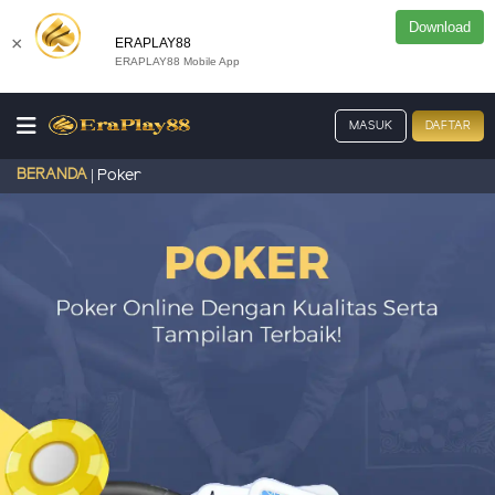
Download
×
ERAPLAY88
ERAPLAY88 Mobile App
MASUK
DAFTAR
BERANDA
Poker