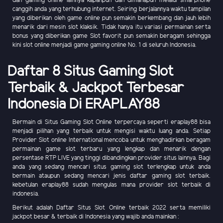
dan gaming online lainnya kapanpun dan dimanapun melalui smarphone
canggih anda yang terhubung internet. Seiring berjalannya waktu tampilan
yang diberikan oleh game online pun semakin berkembang dan jauh lebih
menarik dari mesin slot klaksik. Tidak hanya itu variasi permainan serta
bonus yang diberikan game Slot favorit pun semakin beragam sehingga
kini slot online menjadi game gaming online No. 1 di seluruh Indonesia.
Daftar 8 Situs Gaming Slot
Terbaik & Jackpot Terbesar
Indonesia Di ERAPLAY88
Bermain di Situs Gaming Slot Online terpercaya seperti eraplay88 bisa
menjadi pilihan yang terbaik untuk mengisi waktu luang anda. Setiap
Provider Slot online International mencoba untuk menghadirkan beragam
permainan game slot terbaru yang lengkap dan menarik dengan
persentase RTP LIVE yang tinggi dibandingkan provider situs lainnya. Bagi
anda yang sedang mencari situs gaming slot terlengkap untuk anda
bermain ataupun sedang mencari jenis daftar gaming slot terbaik.
kebetulan eraplay88 sudah mengulas mana provider slot terbaik di
indonesia.
Berikut adalah Daftar Situs Slot Online terbaik 2022 serta memiliki
jackpot besar & terbaik di Indonesia yang wajib anda mainkan :