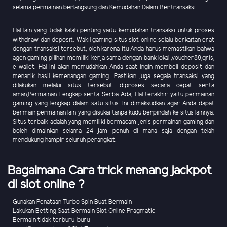
selama permainan berlangsung dan Kemudahan Dalam Bertransaksi.
Hal lain yang tidak kalah penting yaitu kemudahan transaksi untuk proses
withdraw dan deposit. Wakil gaming situs slot online selalu berkaitan erat
dengan transaksi tersebut, oleh karena itu Anda harus memastikan bahwa
agen gaming pilihan memiliki kerja sama dengan bank lokal ,voucher88,qris,
e-wallet. Hal ini akan memudahkan Anda saat ingin membeli deposit dan
menarik hasil kemenangan gaming. Pastikan juga segala transaksi yang
dilakukan melalui situs tersebut diproses secara cepat serta
aman,Permainan Lengkap serta Serba Ada, Hal terakhir yaitu permainan
gaming yang lengkap dalam satu situs. Ini dimaksudkan agar Anda dapat
bermain permainan lain yang disukai tanpa kudu berpindah ke situs lainnya.
Situs terbaik adalah yang memiliki bermacam jenis permainan gaming dan
boleh dimainkan selama 24 jam penuh di mana saja dengan telah
mendukung hampir seluruh perangkat.
Bagaimana Cara trick menang jackpot
di slot online ?
Gunakan Penataan Turbo Spin Buat Bermain
Lakukan Betting Saat Bermain Slot Online Pragmatic
Bermain tidak terburu-buru