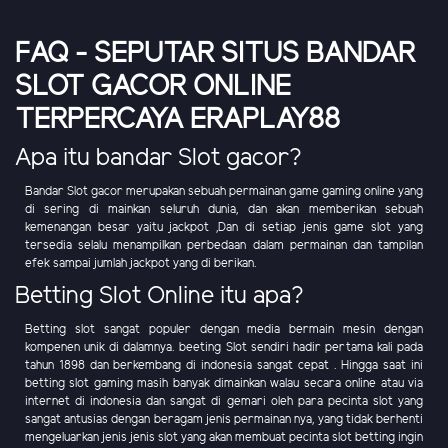
FAQ - SEPUTAR SITUS BANDAR
SLOT GACOR ONLINE
TERPERCAYA ERAPLAY88
Apa itu bandar Slot gacor?
Bandar Slot gacor merupakan sebuah permainan game gaming online yang
di sering di mainkan seluruh dunia, dan akan memberikan sebuah
kemenangan besar yaitu jackpot ,Dan di setiap jenis game slot yang
tersedia selalu menampilkan perbedaan dalam permainan dan tampilan
efek sampai jumlah jackpot yang di berikan.
Betting Slot Online itu apa?
Betting slot sangat populer dengan media bermain mesin dengan
kompenen unik di dalamnya. beeting Slot sendiri hadir pertama kali pada
tahun 1898 dan berkembang di indonesia sangat cepat . Hingga saat ini
betting slot gaming masih banyak dimainkan walau secara online atau via
internet di indonesia dan sangat di gemari oleh para pecinta slot yang
sangat antusias dengan beragam jenis permainan nya, yang tidak berhenti
mengeluarkan jenis jenis slot yang akan membuat pecinta slot betting ingin