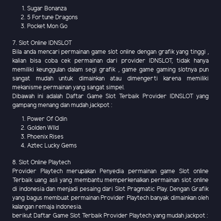
Sugar Bonanza
5 Fortune Dragons
Pocket Mon Go
7. Slot Online IDNSLOT
Bila anda mencari permainan game slot online dengan grafik yang tinggi ,
kalian bisa coba cek permainan dari provider IDNSLOT, tidak hanya
memiliki keunggulan dalam segi grafik , game game gaming slotnya pun
sangat mudah untuk dimainkan atau dimengerti karena memiliki
mekanisme permainan yang sangat simpel.
Dibawah ini adalah Daftar Game Slot Terbaik Provider IDNSLOT yang
gampang menang dan mudah jackpot :
Power Of Odin
Golden WIld
Phoenix Rises
Aztec Lucky Gems
8. Slot Online Playtech
Provider Playtech merupakan Penyedia permainan game Slot online
Terbaik uang asli yang membantu memperkenalkan permainan slot online
di indonesia dan menjadi pesaing dari Slot Pragmatic Play. Dengan Grafik
yang bagus membuat permainan Provider Playtech banyak dimainkan oleh
kalangan remaja indonesia.
berikut Daftar Game Slot Terbaik Provider Playtech yang mudah jackpot :