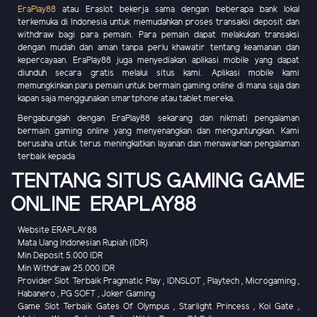
EraPlay88
atau Eraslot bekerja sama dengan beberapa bank lokal
terkemuka di Indonesia untuk memudahkan proses transaksi deposit dan
withdraw bagi para pemain. Para pemain dapat melakukan transaksi
dengan mudah dan aman tanpa perlu khawatir tentang keamanan dan
kepercayaan. EraPlay88 juga menyediakan aplikasi mobile yang dapat
diunduh secara gratis melalui situs kami. Aplikasi mobile kami
memungkinkan para pemain untuk bermain gaming online di mana saja dan
kapan saja menggunakan smartphone atau tablet mereka.
Bergabunglah dengan EraPlay88 sekarang dan nikmati pengalaman
bermain gaming online yang menyenangkan dan menguntungkan. Kami
berusaha untuk terus meningkatkan layanan dan menawarkan pengalaman
terbaik kepada
TENTANG SITUS GAMING GAME
ONLINE ERAPLAY88
Website ERAPLAY88
Mata Uang Indonesian Rupiah (IDR)
Min Deposit 5.000 IDR
Min Withdraw 25.000 IDR
Provider Slot Terbaik Pragmatic Play , IDNSLOT , Playtech , Microgaming ,
Habanero , PG SOFT , Joker Gaming
Game Slot Terbaik Gates Of Olympus , Starlight Princess , Koi Gate ,