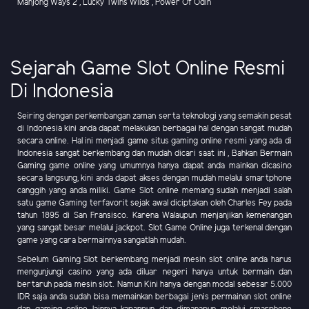
Mahjong Ways 2 , Lucky Twins Wilds , Power Of Odin
Sejarah Game Slot Online Resmi
Di Indonesia
Seiring dengan perkembangan zaman serta teknologi yang semakin pesat
di Indonesia kini anda dapat melakukan berbagai hal dengan sangat mudah
secara online. Hal ini menjadi game situs gaming online resmi yang ada di
Indonesia sangat berkembang dan mudah dicari saat ini , Bahkan Bermain
Gaming game online yang umumnya hanya dapat anda mainkan dicasino
secara langsung, kini anda dapat akses dengan mudah melalui smartphone
canggih yang anda miliki. Game Slot online memang sudah menjadi salah
satu game Gaming terfavorit sejak awal diciptakan oleh Charles Fey pada
tahun 1895 di San Fransisco. Karena Walaupun menjanjikan kemenangan
yang sangat besar melalui jackpot. Slot Game Online juga terkenal dengan
game yang cara bermainnya sangatlah mudah.
Sebelum Gaming Slot berkembang menjadi mesin slot online anda harus
mengunjungi casino yang ada diluar negeri hanya untuk bermain dan
bertaruh pada mesin slot. Namun Kini hanya dengan modal sebesar 5.000
IDR saja anda sudah bisa memainkan berbagai jenis permainan slot online