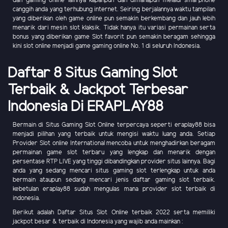
dan gaming online lainnya kapanpun dan dimanapun melalui smarphone
canggih anda yang terhubung internet. Seiring berjalannya waktu tampilan
yang diberikan oleh game online pun semakin berkembang dan jauh lebih
menarik dari mesin slot klaksik. Tidak hanya itu variasi permainan serta
bonus yang diberikan game Slot favorit pun semakin beragam sehingga
kini slot online menjadi game gaming online No. 1 di seluruh Indonesia.
Daftar 8 Situs Gaming Slot
Terbaik & Jackpot Terbesar
Indonesia Di ERAPLAY88
Bermain di Situs Gaming Slot Online terpercaya seperti eraplay88 bisa
menjadi pilihan yang terbaik untuk mengisi waktu luang anda. Setiap
Provider Slot online International mencoba untuk menghadirkan beragam
permainan game slot terbaru yang lengkap dan menarik dengan
persentase RTP LIVE yang tinggi dibandingkan provider situs lainnya. Bagi
anda yang sedang mencari situs gaming slot terlengkap untuk anda
bermain ataupun sedang mencari jenis daftar gaming slot terbaik.
kebetulan eraplay88 sudah mengulas mana provider slot terbaik di
indonesia.
Berikut adalah Daftar Situs Slot Online terbaik 2022 serta memiliki
jackpot besar & terbaik di Indonesia yang wajib anda mainkan :