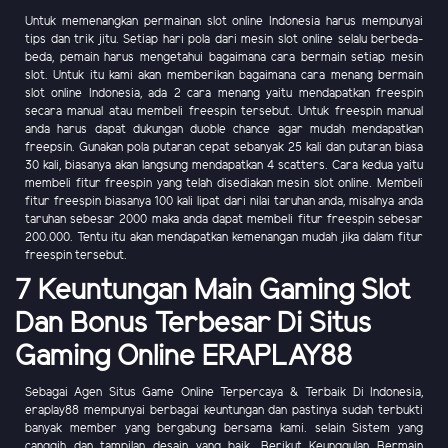
Untuk memenangkan permainan slot online Indonesia harus mempunyai
tips dan trik jitu. Setiap hari pola dari mesin slot online selalu berbeda-
beda, pemain harus mengetahui bagaimana cara bermain setiap mesin
slot. Untuk itu kami akan memberikan bagaimana cara menang bermain
slot online Indonesia, ada 2 cara menang yaitu mendapatkan freespin
secara manual atau membeli freespin tersebut. Untuk freespin manual
anda harus dapat dukungan duoble chance agar mudah mendapatkan
freepsin. Gunakan pola putaran cepat sebanyak 25 kali dan putaran biasa
30 kali, biasanya akan langsung mendapatkan 4 scatters. Cara kedua yaitu
membeli fitur freespin yang telah disediakan mesin slot online. Membeli
fitur freespin biasanya 100 kali lipat dari nilai taruhan anda, misalnya anda
taruhan sebesar 2000 maka anda dapat membeli fitur freespin sebesar
200.000. Tentu itu akan mendapatkan kemenangan mudah jika dalam fitur
freespin tersebut.
7 Keuntungan Main Gaming Slot
Dan Bonus Terbesar Di Situs
Gaming Online ERAPLAY88
Sebagai Agen Situs Game Online Terpercaya & Terbaik Di Indonesia,
eraplay88 mempunyai berbagai keuntungan dan pastinya sudah terbukti
banyak member yang bergabung bersama kami. selain Sistem yang
canggih dan tampilan desain yang baik. Berikut Keunggulan Bermain