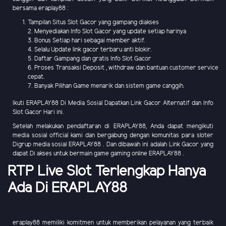
bersama eraplay88 :
Tampilan Situs Slot Gacor yang gampang diakses
2. Menyediakan Info Slot Gacor yang update setiap harinya
3. Bonus Setiap hari sebagai member aktif.
4. Selalu Update link gacor terbaru anti blokir.
5. Daftar Gampang dan gratis Info Slot Gacor
6. Proses Transaksi Deposit , withdraw dan bantuan customer service
cepat.
7. Banyak Pilihan Game menarik dan sistem game canggih.
Ikuti ERAPLAY88 Di Media Sosial Dapatkan Link Gacor Alternatif dan Info
Slot Gacor Hari ini.
Setelah melakukan pendaftaran di ERAPLAY88, Anda dapat mengikuti
media sosial official kami dan bergabung dengan komunitas para sloter
Digrup media sosial ERAPLAY88 . Dan dibawah ini adalah Link Gacor yang
dapat Di akses untuk bermain game gaming online ERAPLAY88 .
RTP Live Slot Terlengkap Hanya
Ada Di ERAPLAY88
eraplay88 memiliki komitmen untuk memberikan pelayanan yang terbaik