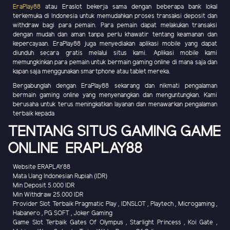
EraPlay88
atau Eraslot bekerja sama dengan beberapa bank lokal
terkemuka di Indonesia untuk memudahkan proses transaksi deposit dan
withdraw bagi para pemain. Para pemain dapat melakukan transaksi
dengan mudah dan aman tanpa perlu khawatir tentang keamanan dan
kepercayaan. EraPlay88 juga menyediakan aplikasi mobile yang dapat
diunduh secara gratis melalui situs kami. Aplikasi mobile kami
memungkinkan para pemain untuk bermain gaming online di mana saja dan
kapan saja menggunakan smartphone atau tablet mereka.
Bergabunglah dengan EraPlay88 sekarang dan nikmati pengalaman
bermain gaming online yang menyenangkan dan menguntungkan. Kami
berusaha untuk terus meningkatkan layanan dan menawarkan pengalaman
terbaik kepada
TENTANG SITUS GAMING GAME
ONLINE ERAPLAY88
Website ERAPLAY88
Mata Uang Indonesian Rupiah (IDR)
Min Deposit 5.000 IDR
Min Withdraw 25.000 IDR
Provider Slot Terbaik Pragmatic Play , IDNSLOT , Playtech , Microgaming ,
Habanero , PG SOFT , Joker Gaming
Game Slot Terbaik Gates Of Olympus , Starlight Princess , Koi Gate ,