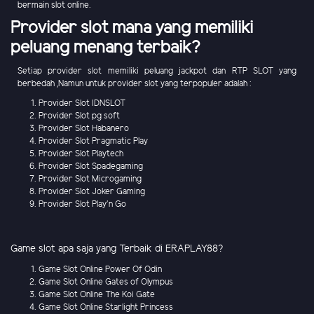
bermain slot online.
Provider slot mana yang memiliki
peluang menang terbaik?
Setiap provider slot memiliki peluang jackpot dan RTP SLOT yang
berbedah ,Namun untuk provider slot yang terpopuler adalah :
Provider Slot IDNSLOT
Provider Slot pg soft
Provider Slot Habanero
Provider Slot Pragmatic Play
Provider Slot Playtech
Provider Slot Spadegaming
Provider Slot Microgaming
Provider Slot Joker Gaming
Provider Slot Play'n Go
Game slot apa saja yang Terbaik di ERAPLAY88?
Game Slot Online Power Of Odin
Game Slot Online Gates of Olympus
Game Slot Online The Koi Gate
Game Slot Online Starlight Princess